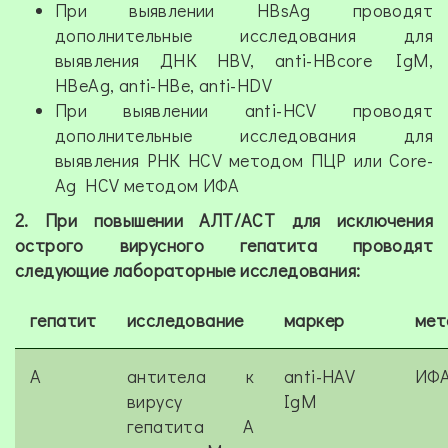
При выявлении HBsAg проводят
дополнительные исследования для
выявления ДНК HBV, anti-HBcore IgM,
HBeAg, anti-HBe, anti-HDV
При выявлении anti-HCV проводят
дополнительные исследования для
выявления РНК HCV методом ПЦР или Core-
Аg HCV методом ИФА
2. При повышении АЛТ/АСТ для исключения
острого вирусного гепатита проводят
следующие лабораторные исследования:
гепатит
исследование
маркер
мет
A
антитела к
anti-HAV
ИФ
вирусу
IgM
гепатита А