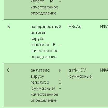
класса M –
качественное
определение
B
поверхностный
HBsAg
ИФ
антиген
вируса
гепатита В –
качественное
определение
C
антитела к
anti-HCV
ИФ
вирусу
(суммарные)
гепатита С
(суммарные) –
качественное
определение