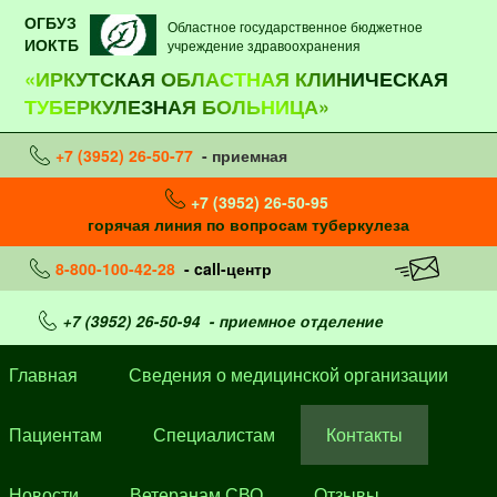
ОГБУЗ
Областное государственное бюджетное
ИОКТБ
учреждение здравоохранения
«ИРКУТСКАЯ ОБЛАСТНАЯ КЛИНИЧЕСКАЯ
ТУБЕРКУЛЕЗНАЯ БОЛЬНИЦА»
+7 (3952) 26-50-77
- приемная
+7 (3952) 26-50-95
горячая линия по вопросам туберкулеза
8-800-100-42-28
- call-центр
+7 (3952) 26-50-94
- приемное отделение
Главная
Сведения о медицинской организации
Пациентам
Специалистам
Контакты
Новости
Ветеранам СВО
Отзывы