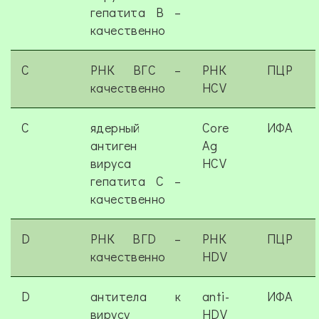
гепатита В –
качественно
C
РНК ВГС –
РНК
ПЦР
качественно
HCV
C
ядерный
Core
ИФА
антиген
Ag
вируса
HCV
гепатита С –
качественно
D
РНК ВГD –
РНК
ПЦР
качественно
HDV
D
антитела к
anti-
ИФА
вирусу
HDV