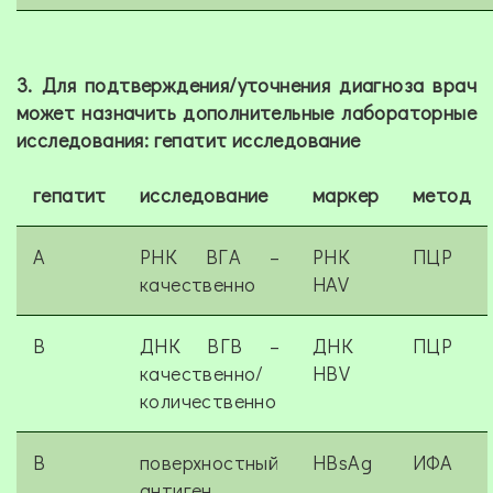
3. Для подтверждения/уточнения диагноза врач
может назначить дополнительные лабораторные
исследования: гепатит исследование
гепатит
исследование
маркер
метод
A
РНК ВГА –
РНК
ПЦР
качественно
HAV
B
ДНК ВГВ –
ДНК
ПЦР
качественно/
HBV
количественно
B
поверхностный
HBsAg
ИФА
антиген