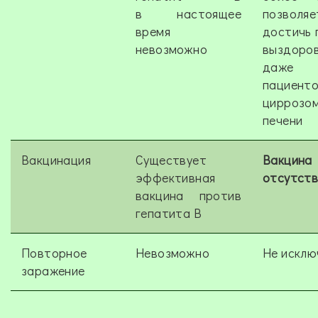
в настоящее
позволяе
время
достичь 
невозможно
выздоров
даж
пациен
циррозо
печени
Вакцинация
Существует
Вакцина
эффективная
отсутств
вакцина против
гепатита В
Повторное
Невозможно
Не исклю
заражение