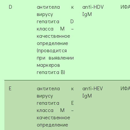
D
антитела к
anti-HDV
ИФ
вирусу
IgМ
гепатита D
класса M –
качественное
определение
(проводится
при выявлении
маркеров
гепатита В)
E
антитела к
anti-HEV
ИФ
вирусу
IgM
гепатита Е
класса M –
качественное
определение