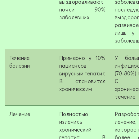
выздоравливают
заболев
почти 90%
последу
заболевших
выздоро
развивае
лишь у 
заболевш
Течение
Примерно у 10%
У больш
болезни
пациентов
инфицир
вирусный гепатит
(70-80%)
В становится
С и
хроническим
хроничес
течение
Лечение
Полностью
Разрабо
излечить
лечение,
хронический
которое 
гепатит В
более с