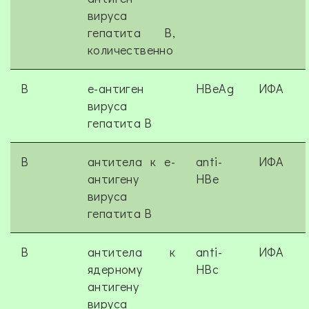
вируса
гепатита В,
количественно
B
е-антиген
HBeAg
ИФА
вируса
гепатита В
B
антитела к е-
anti-
ИФА
антигену
HBe
вируса
гепатита В
B
антитела к
anti-
ИФА
ядерному
HBc
антигену
вируса