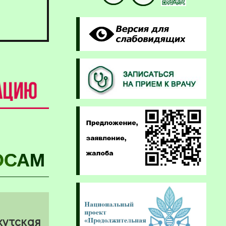
ОСАМ
кутская