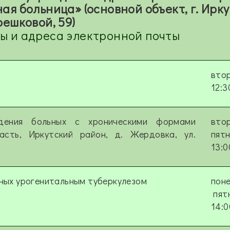
я больница» (основной объект, г. Иркут
решковой, 59)
ы и адреса электронной почты
вто
12:3
дения больных с хроническими формами
втор
асть, Иркутский район, д. Жердовка, ул.
пят
13:0
ных урогенитальным туберкулезом
поне
пят
14:0