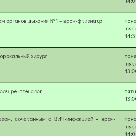
14:0
ом органов дыхания №1 – врач-фтизиатр
поне
пят
14:3
торакальный хирург
поне
пят
13:0
рач-рентгенолог
пят
13:0
езом, сочетанным с ВИЧ-инфекцией – врач-
поне
пят
14:0