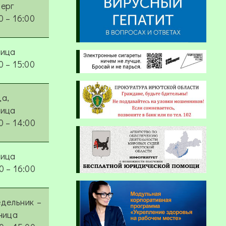
верг
0 – 16:00
ница
0 – 15:00
а,
ница
0 – 14:00
ница
0 – 16:00
дельник –
ница