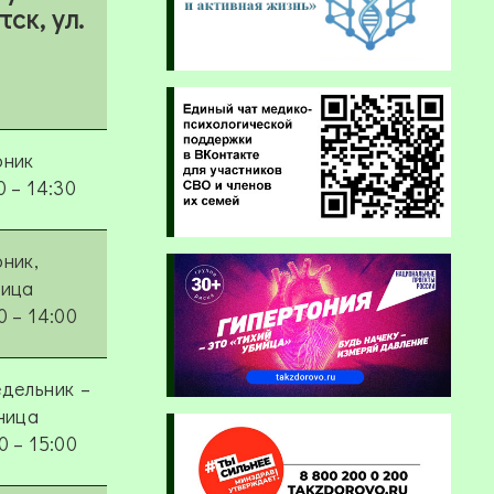
ск, ул.
рник
0 – 14:30
ник,
ница
0 – 14:00
дельник –
ница
0 – 15:00