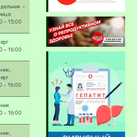
дельник –
ница
0 – 15:00
верг
0 – 16:00
ник,
верг
0 – 16:00
рник
0 – 16:00
ник,