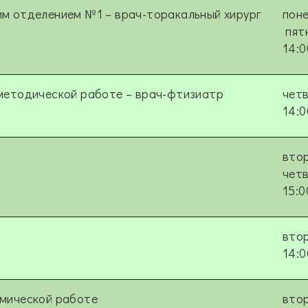
м отделением №1 – врач-торакальный хирург
поне
пят
14:0
методической работе – врач-фтизиатр
чет
14:0
втор
чет
15:0
вто
14:0
омической работе
втор