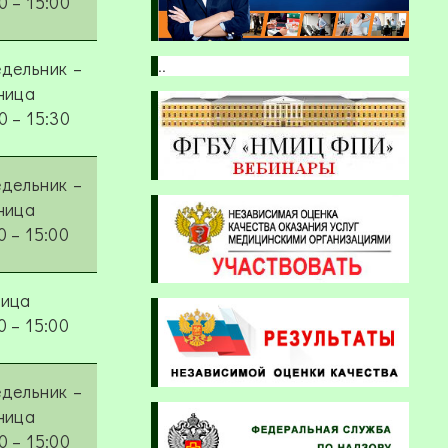
0 – 15:00
..
дельник –
ница
0 – 15:30
дельник –
ница
0
–
15:00
ница
0 – 15:00
дельник –
ница
0 – 15:00