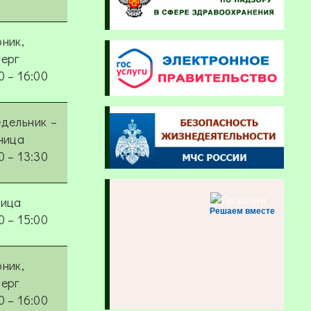
ник,
верг
0 – 16:00
дельник –
ница
0 – 13:30
ница
Решаем вместе
0 – 15:00
ник,
верг
0 – 16:00