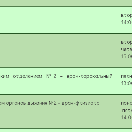
вто
14:0
втор
чет
15:0
еским отделением №2
–
врач-торакальный
пят
13:0
ом органов дыхания №2
–
врач-фтизиатр
поне
пят
14:0