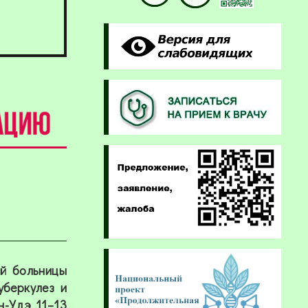
ой больницы
беркулез и
н-Удэ 11–13