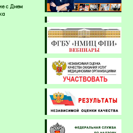
ие с Днем
ка
..