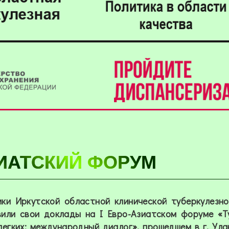
ЗИАТСКИЙ ФОРУМ
ки Иркутской областной клинической туберкулезн
вили свои доклады на
I
Евро-Азиатском форуме «Ту
легких: международный диалог», прошедшем в г. Ула