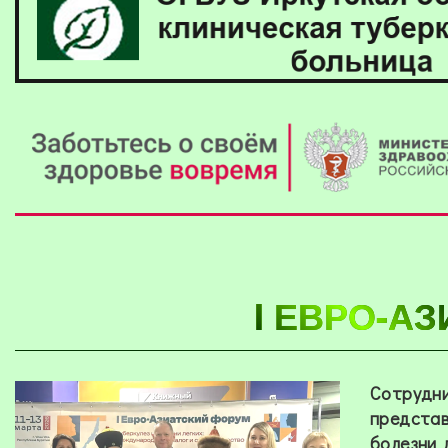
I ЕВРО-А
Сотрудни
предста
болезни 