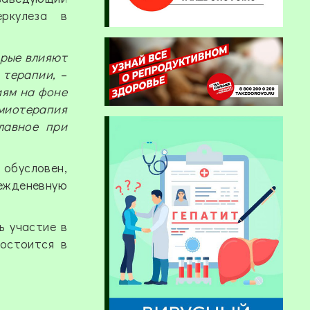
еркулеза в
орые влияют
 терапии,
–
иям на фоне
имиотерапия
лавное при
 обусловен,
ежденевную
ь участие в
состоится в