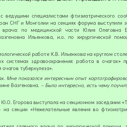
 с ведущими специалистами фтизиатрического соо
ран СНГ и Монголии на секциях форума выступили 
о врача: по медицинской части Юлия Олеговна Е
азгеновна Ильенкова, и.о. по хирургической пом
ологической работе К.В. Ильенкова на круглом стол
ых системах здравоохранения: работа в очагах» 
 очагов туберкулеза».
ах. Мне показался интересным опыт картографиров
рине Вазгеновна
. – Было интересно, есть чему поучит
 Ю.О. Егорова выступала на секционном заседании «Т
– на секции «Нежелательные явления во фтизиатр
тителя главного врача по хирургической помощи,