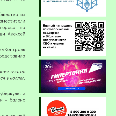
бщества из
заместители
горова, по
ощи Алексей
е «Контроль
представила
ания очагов
ся у коллег,
уберкулез и
ии – баланс
 заведующий