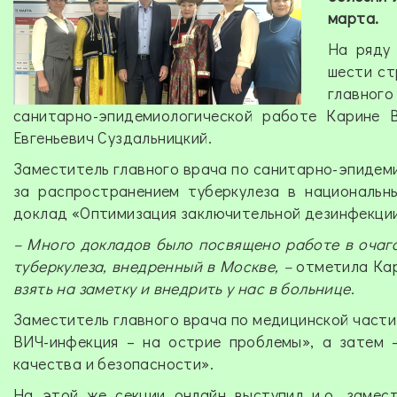
марта.
На ряду
шести ст
главног
санитарно-эпидемиологической работе Карине В
Евгеньевич Суздальницкий.
З
аместитель главного врача по санитарно-эпидеми
за распространением туберкулеза в национальн
доклад «Оптимизация заключительной дезинфекции
– Много докладов было посвящено работе в очаг
туберкулеза, внедренный в Москве, –
отметила Ка
взять на заметку и внедрить у нас в больнице.
Заместитель главного врача по медицинской части
ВИЧ-инфекция – на острие проблемы», а затем 
качества и безопасности».
На этой же секции онлайн выступил и.о. замес