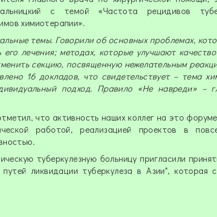
дальницкий с темой «Частота рецидивов туб
имов химиотерапии».
уальные темы. Говорили об основных проблемах, кот
 его лечения; методах, которые улучшают качество
тменить секцию, посвященную нежелательным реакц
влено 16 докладов, что свидетельствует – тема х
ндивидуальный подход. Правило «Не навреди» – г
тметил, что активность наших коллег на это форуме
тической работой, реализацией проектов в повс
вностью.
ческую туберкулезную больницу пригласили принят
путей ликвидации туберкулеза в Азии", которая 