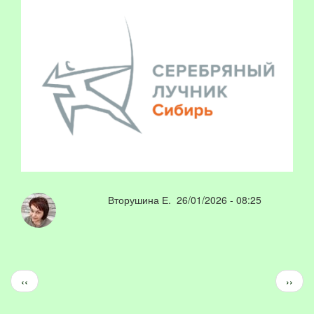
Вторушина Е.
26/01/2026 - 08:25
Нумерация
Предыдущая
След
‹‹
››
страниц
страница
стран