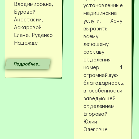
Владимировне,
установленные
Буровой
медицинские
Анастасии,
услуги. Хочу
Аскаровой
выразить
Елене, Руденко
всему
Надежде
лечащему
составу
отделения
Подробнее...
номер 1
огромнейшую
благодарность,
в особенности
заведующей
отделением
Егоровой
Юлии
Олеговне.