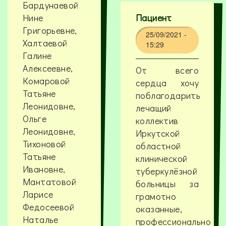
Бардунаевой
Нине
Пациент
Григорьевне,
25/09/2021 -
Халтаевой
15:29
Галине
Алексеевне,
От всего
Комаровой
сердца хочу
Татьяне
поблагодарить
Леонидовне,
лечащий
Ольге
коллектив
Леонидовне,
Иркутской
Тихоновой
областной
Татьяне
клинической
Ивановне,
туберкулёзной
Мантатовой
больницы за
Ларисе
грамотно
Федосеевой
оказанные,
Наталье
профессионально