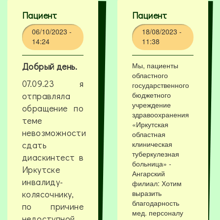
Пациент
Пациент
06/10/2023 -
18/08/2023 -
14:24
11:38
Добрый день.
Мы, пациенты
областного
07.09.23 я
государственного
отправляла
бюджетного
учреждение
обращение по
здравоохранения
теме
«Иркутская
невозможности
областная
сдать
клиническая
туберкулезная
диаскинтест в
больница» -
Иркутске
Ангарский
инвалиду-
филиал: Хотим
колясочнику,
выразить
благодарность
по причине
мед. персоналу
недоступной