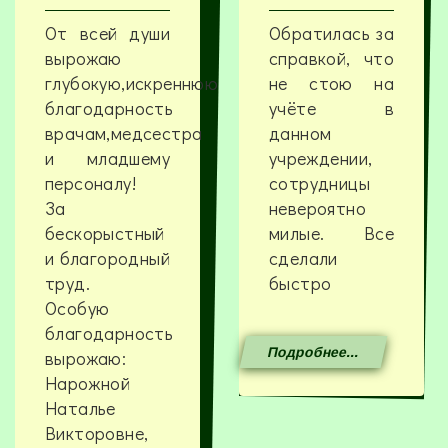
От всей души
Обратилась за
вырожаю
справкой, что
глубокую,искреннюю
не стою на
благодарность
учёте в
врачам,медсестра
данном
и младшему
учреждении,
персоналу!
сотрудницы
За
невероятно
бескорыстный
милые. Все
и благородный
сделали
труд.
быстро
Особую
благодарность
Подробнее...
вырожаю:
Нарожной
Наталье
Викторовне,